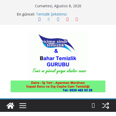
Skip
Cumartesi, Ağustos 8, 2026
to
En güncel:
Temizlik Şirketimiz
content
İnşaat Sonu Daire Temizliği
Apartman Merdiven Temizliği
İnşaat Sonu Temizliği
Ofis İş Yeri Daire ve Villa İnce Temizlik